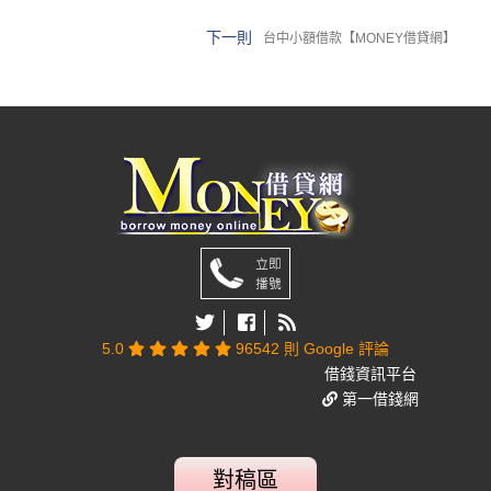
下一則
台中小額借款【MONEY借貸網】
5.0
96542 則 Google 評論
借錢資訊平台
第一借錢網
對稿區