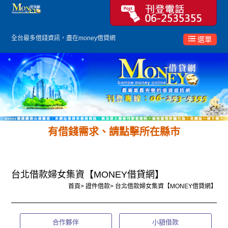
全台最多
借錢
資訊，盡在money借貸網
選單
有借錢需求、請點擊所在縣市
台北借款婦女集資【MONEY借貸網】
首頁
>
證件借款
>
台北借款婦女集資【MONEY借貸網】
合作夥伴
小額借款