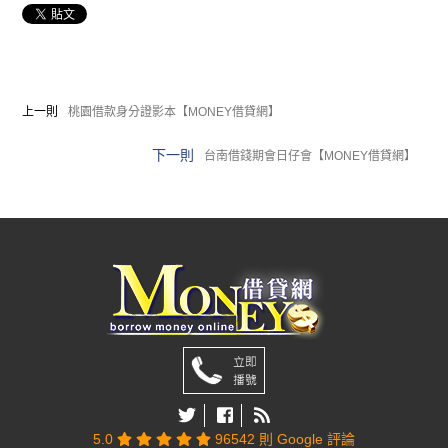
上一則
桃園借款身分證影本【MONEY借貸網】
下一則
台南借錢期會日仔會【MONEY借貸網】
5.0
96542 則 Google 評論