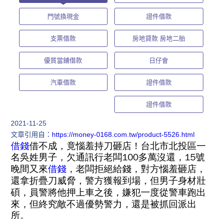
門號換現金
證件借款
支票借款
房地貸款 房地二胎
優質當鋪借款
日仔會
汽車借款
證件借款
證件借款
2021-11-25
文章引用自：
https://money-0168.com.tw/product-5526.html
借錢
借不成，竟惱羞持刀砸店！台北市北投區一
名吳姓男子，欠通訊行老闆100多萬沒還，15號
晚間又來
借錢
，老闆拒絕給錢，對方惱羞砸店，
還拿折疊刀威脅，警方獲報到場，但男子身材壯
碩，員警將他押上車之後，嫌犯一度從警車跑出
來，但終究敵不過優勢警力，還是被抓回派出
所。