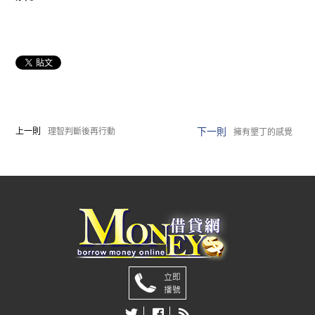
下一則
上一則
理智判斷後再行動
擁有墾丁的感覺