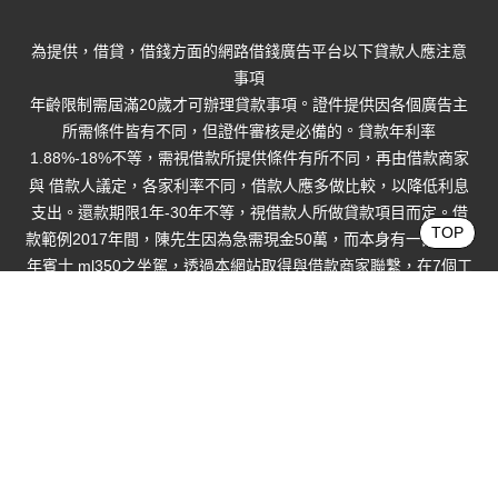
為提供，借貸，借錢方面的網路借錢廣告平台以下貸款人應注意
事項
。
年齡限制需屆滿20歲才可辦理貸款事項
證件提供因各個廣告主
。
所需條件皆有不同，但證件審核是必備的
貸款年利率
1.88%-18%不等，需視借款所提供條件有所不同，再由借款商家
與 借款人議定，各家利率不同，借款人應多做比較，以降低利息
支出。
還款期限1年-30年不等，視借款人所做貸款項目而定。
借
TOP
款範例2017年間，陳先生因為急需現金50萬，而本身有一部2017
年賓士 ml350之坐駕，透過本網站取得與借款商家聯繫，在7個工
作天後，陳先生經過審核通過，以5%年利率貸得50萬元現金。終
於解決陳先生現金缺口。請注意借款前勿提供個人帳戶及匯入款
項，借款前請先多比較。
隱私權政策
聯絡地址：台南市永康區蔦松二街87巷62號7樓之2