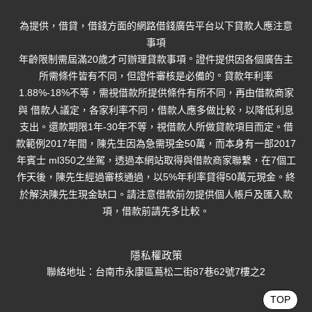
為提供，借貸，借錢方面的網路借錢廣告平台以下貸款人應注意
事項
。
年齡限制需屆滿20歲才可辦理貸款事項
證件提供因各個廣告主
。
所需條件皆有不同，但證件審核是必備的
貸款年利率
1.88%-18%不等，需視借款所提供條件有所不同，再由借款商家
與 借款人議定，各家利率不同，借款人應多做比較，以降低利息
支出。
還款期限1年-30年不等，視借款人所做貸款項目而定。
借
款範例2017年間，陳先生因為急需現金50萬，而本身有一部2017
年賓士 ml350之坐駕，透過本網站取得與借款商家聯繫，在7個工
作天後，陳先生經過審核通過，以5%年利率貸得50萬元現金。終
於解決陳先生現金缺口。請注意借款前勿提供個人帳戶及匯入款
項，借款前請先多比較。
隱私權政策
聯絡地址：台南市永康區蔦松二街87巷62號7樓之2
TOP