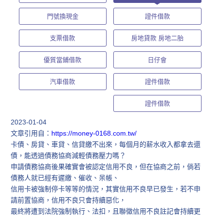
門號換現金
證件借款
支票借款
房地貸款 房地二胎
優質當鋪借款
日仔會
汽車借款
證件借款
證件借款
2023-01-04
文章引用自：
https://money-0168.com.tw/
卡債、房貸、車貸、信貸繳不出來，每個月的薪水收入都拿去還
債，能透過債務協商減輕債務壓力嗎？
申請債務協商後果確實會被認定信用不良，但在協商之前，倘若
債務人就已經有遲繳、催收、呆帳、
信用卡被強制停卡等等的情況，其實信用不良早已發生，若不申
請前置協商，信用不良只會持續惡化，
最終將遭到法院強制執行、法扣，且聯徵信用不良註記會持續更